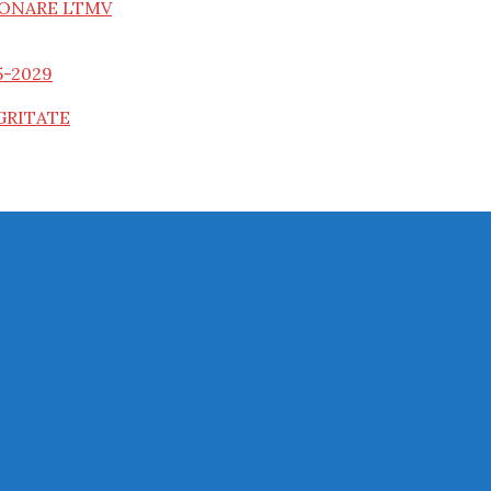
IONARE LTMV
5-2029
GRITATE