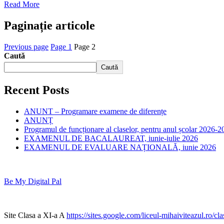
Read More
Paginație articole
Previous page
Page
1
Page
2
Caută
Caută
Recent Posts
ANUNT – Programare examene de diferențe
ANUNȚ
Programul de funcționare al claselor, pentru anul școlar 2026-2
EXAMENUL DE BACALAUREAT, iunie-iulie 2026
EXAMENUL DE EVALUARE NAȚIONALĂ, iunie 2026
Be My Digital Pal
Site Clasa a XI-a A
https://sites.google.com/liceul-mihaiviteazul.ro/c