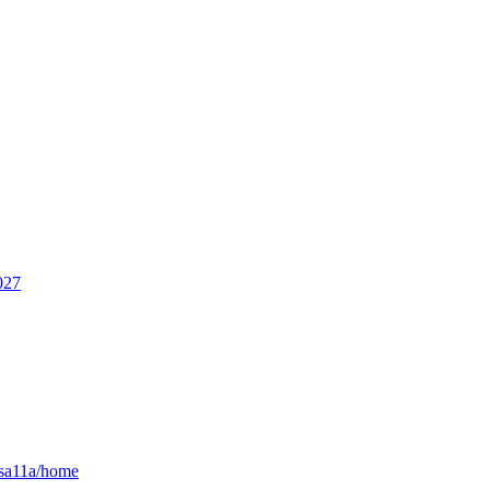
027
lasa11a/home