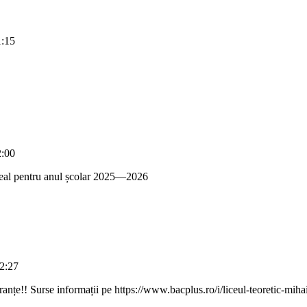
1:15
2:00
iceal pentru anul școlar 2025—2026
2:27
peranțe!! Surse informații pe https://www.bacplus.ro/i/liceul-teoretic-miha