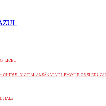
EAZUL
DE LICEU
– GHIDUL DIGITAL AL SĂNĂTĂȚII, EMOȚIILOR ȘI EDUCA
NIȚIALE