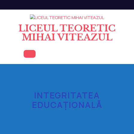
Skip
to
content
LICEUL TEORETIC
MIHAI VITEAZUL
Open
Button
INTEGRITATEA
EDUCAȚIONALĂ