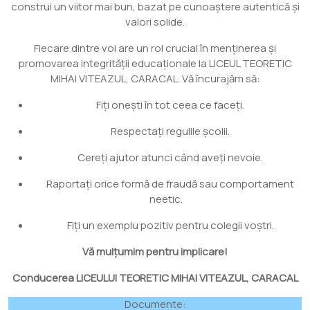
construi un viitor mai bun, bazat pe cunoaștere autentică și
valori solide.
Fiecare dintre voi are un rol crucial în menținerea și
promovarea integrității educaționale la LICEUL TEORETIC
MIHAI VITEAZUL, CARACAL. Vă încurajăm să:
Fiți onești în tot ceea ce faceți.
Respectați regulile școlii.
Cereți ajutor atunci când aveți nevoie.
Raportați orice formă de fraudă sau comportament
neetic.
Fiți un exemplu pozitiv pentru colegii voștri.
Vă mulțumim pentru implicare!
Conducerea LICEULUI TEORETIC MIHAI VITEAZUL, CARACAL
Documente: