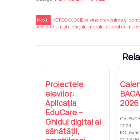
Navigare
Next:
METODOLOGIE privind prevenirea şi combat
sex, precum şi a hărţuirii morale la locul de mun
în
articole
Rela
Proiectele
Cale
elevilor:
BACA
Aplicația
2026
EduCare –
CALEND
Ghidul digital al
2026
sănătății,
PO_exam
2026Des