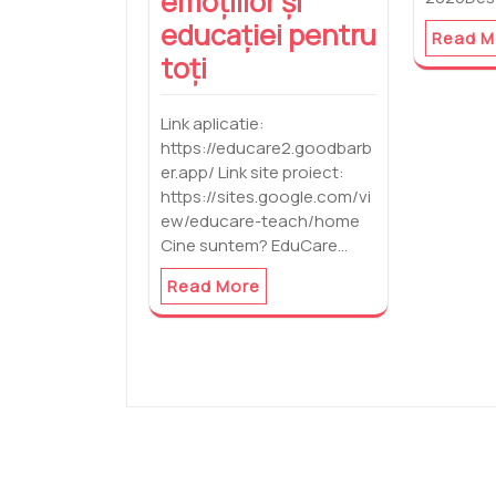
emoțiilor și
educației pentru
Read M
toți
Link aplicatie:
https://educare2.goodbarb
er.app/ Link site proiect:
https://sites.google.com/vi
ew/educare-teach/home
Cine suntem? EduCare…
Read More