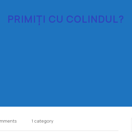
PRIMIȚI CU COLINDUL?
omments
1 category