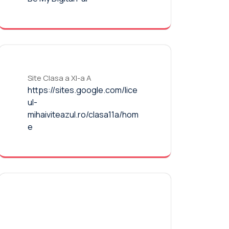
Site Clasa a XI-a A
https://sites.google.com/lice
ul-
mihaiviteazul.ro/clasa11a/hom
e