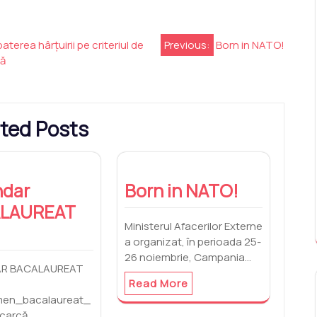
erea hârțuirii pe criteriul de
Previous:
Born in NATO!
că
ted Posts
ndar
Born in NATO!
LAUREAT
Ministerul Afacerilor Externe
a organizat, în perioada 25-
26 noiembrie, Campania…
AR BACALAUREAT
Read More
en_bacalaureat_
carcă