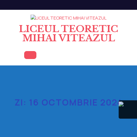
Skip
to
content
LICEUL TEORETIC
MIHAI VITEAZUL
Open
Button
ZI:
16 OCTOMBRIE 2024