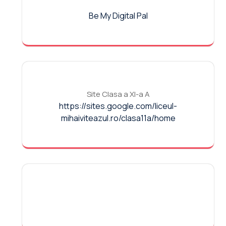
Be My Digital Pal
Site Clasa a XI-a A
https://sites.google.com/liceul-
mihaiviteazul.ro/clasa11a/home